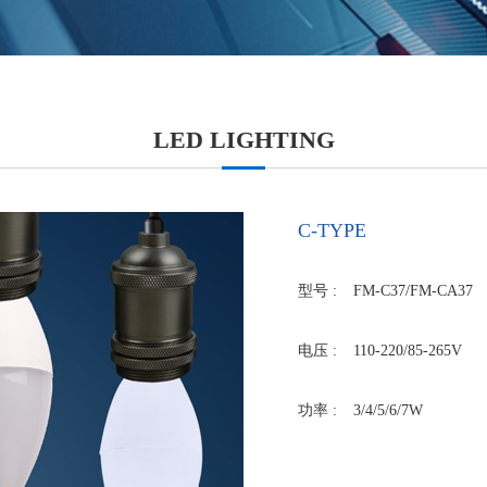
LED LIGHTING
C-TYPE
型号 :
FM-C37/FM-CA37
电压 :
110-220/85-265V
功率 :
3/4/5/6/7W