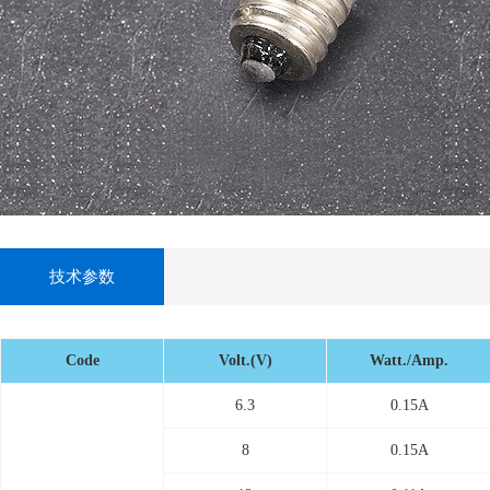
技术参数
Code
Volt.(V)
Watt./Amp.
6.3
0.15A
8
0.15A