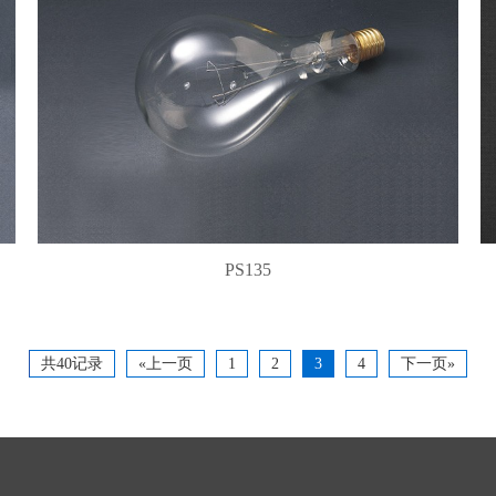
PS135
共40记录
«上一页
1
2
3
4
下一页»