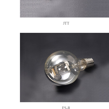
JTT
FS-R