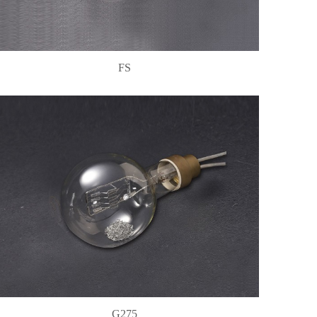
FS
G275